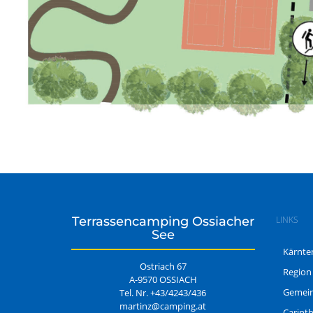
Terrassencamping Ossiacher
LINKS
See
Kärnte
Ostriach 67
Region
A-9570 OSSIACH
Gemein
Tel. Nr.
+43/4243/436
martinz@camping.at
Carint