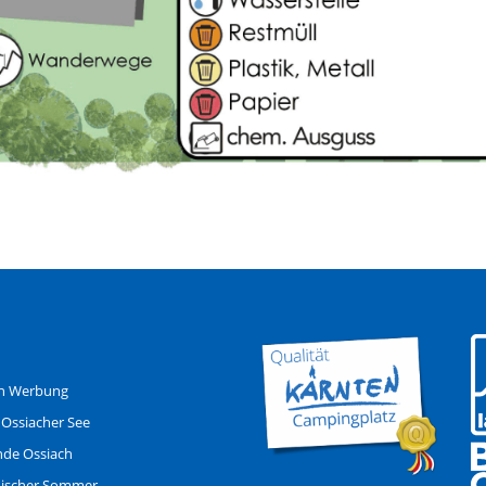
n Werbung
 Ossiacher See
de Ossiach
hischer Sommer