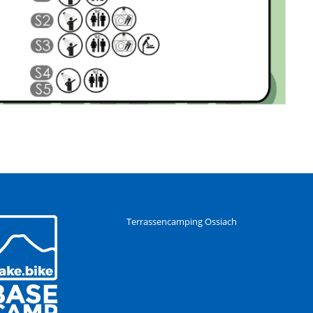
Terrassencamping Ossiach