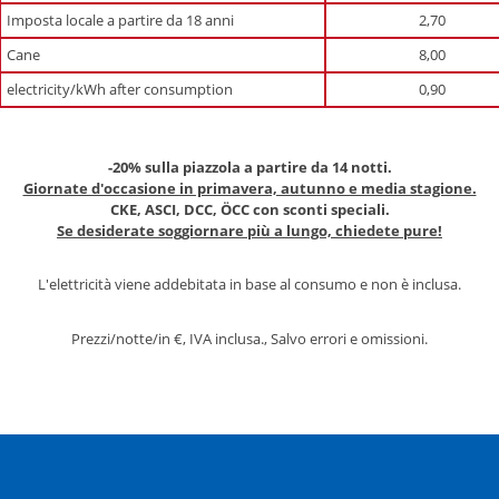
Imposta locale a partire da 18 anni
2,70
Cane
8,00
electricity/kWh after consumption
0,90
-20% sulla piazzola a partire da 14 notti.
Giornate d'occasione in primavera, autunno e media stagione.
CKE, ASCI, DCC, ÖCC con sconti speciali.
Se desiderate soggiornare più a lungo, chiedete pure!
L'elettricità viene addebitata in base al consumo e non è inclusa.
Prezzi/notte/in €, IVA inclusa., Salvo errori e omissioni.